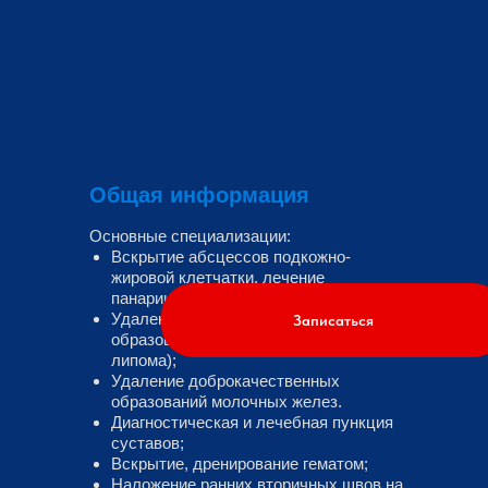
Общая информация
Основные специализации:
Вскрытие абсцессов подкожно-
жировой клетчатки, лечение
панариция;
Удаление доброкачественных
Записаться
образований мягких тканей (атерома,
липома);
Удаление доброкачественных
образований молочных желез.
Диагностическая и лечебная пункция
суставов;
Вскрытие, дренирование гематом;
Наложение ранних вторичных швов на