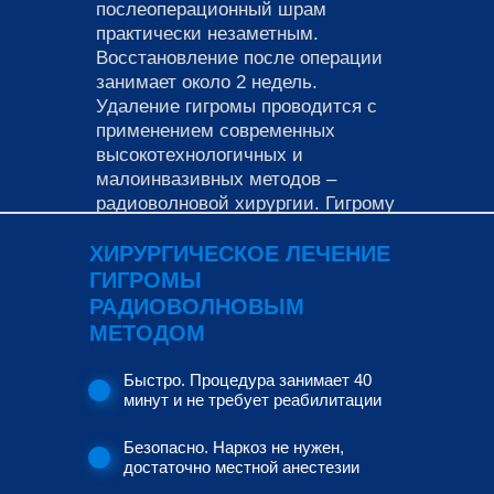
послеоперационный шрам
практически незаметным.
Восстановление после операции
занимает около 2 недель.
Удаление гигромы проводится с
применением современных
высокотехнологичных и
малоинвазивных методов –
радиоволновой хирургии. Гигрому
можно удалить на амбулаторном
ХИРУРГИЧЕСКОЕ ЛЕЧЕНИЕ
приёме хирурга. Ниже Вы можете
уточнить цену на услугу, а также
ГИГРОМЫ
записаться на приём к врачу,
РАДИОВОЛНОВЫМ
выбрав удобный день и время.
МЕТОДОМ
Время выполнения:
30 - 45 минут
Быстро. Процедура занимает 40
минут и не требует реабилитации
Безопасно. Наркоз не нужен,
достаточно местной анестезии